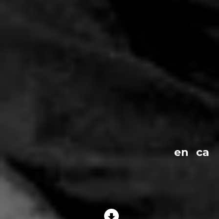
en
ca